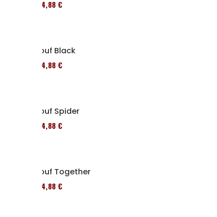
114,88 €
Pouf Black
114,88 €
Pouf Spider
114,88 €
Pouf Together
114,88 €