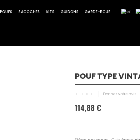
POUFS
SACOCHES
KITS
GUIDONS
GARDE-BOUE
POUF TYPE VINT
Donnez votre avis
114,88 €