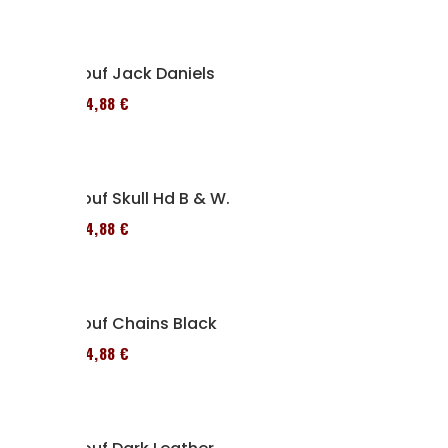
Pouf Jack Daniels
114,88 €
Pouf Skull Hd B & W.
114,88 €
Pouf Chains Black
114,88 €