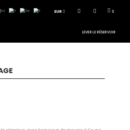
EUR
0
LEVER LE RÉSERVOIR
AGE