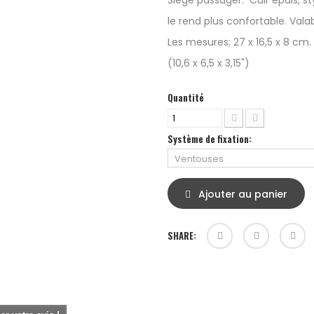
Siège passager.
Cuir épais, s
le rend plus confortable. Vala
Les mesures; 27 x 16,5 x 8 cm.
(10,6 x 6,5 x 3,15")
Quantité
Système de fixation:
Ajouter au panier
SHARE: