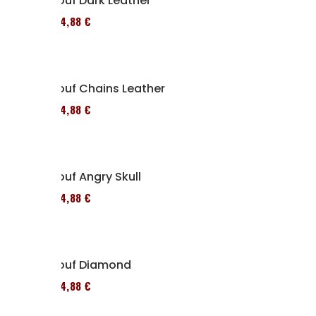
Pouf Dark Leather
114,88 €
Pouf Chains Leather
114,88 €
Pouf Angry Skull
114,88 €
Pouf Diamond
114,88 €