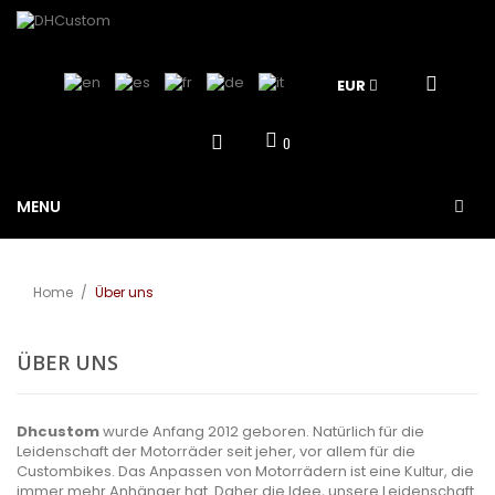
EUR
0
MENU
Home
/
Über uns
ÜBER UNS
Dhcustom
wurde Anfang 2012 geboren. Natürlich für die
Leidenschaft der Motorräder seit jeher, vor allem für die
Custombikes. Das Anpassen von Motorrädern ist eine Kultur, die
immer mehr Anhänger hat. Daher die Idee, unsere Leidenschaft