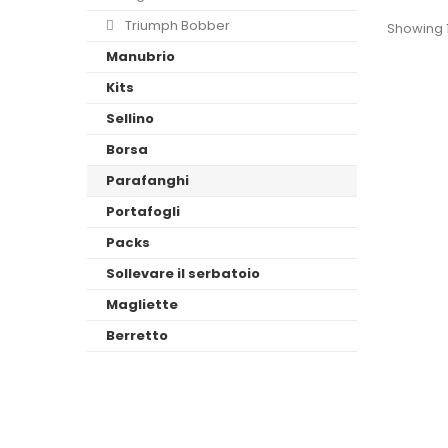
Triumph Bobber
Showing 1
Manubrio
Kits
Sellino
Borsa
Parafanghi
Portafogli
Packs
Sollevare il serbatoio
Magliette
Berretto