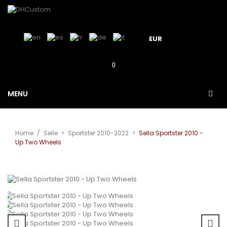
EUR
0
MENU
Home
/
Selle
>
Sportster 2010-2022
>
Sella Sportster 2010 -
Up Two Wheels
View larger