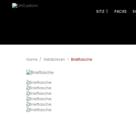
SITZ
PACKS
S
Home
/
Geldbörsen
>
Brieftasche
Vergrößern