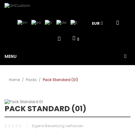
EUR
0
MENU
Home
/
Packs
/
Pack Standard (01)
Vergrößern
PACK STANDARD (01)
Sale!
Eigene Bewertung verfassen