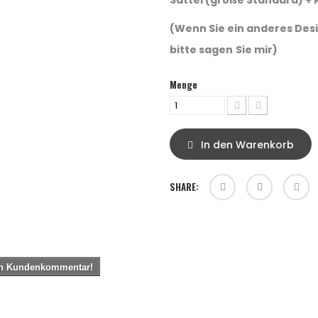
Sattel (größe
Standard
) +
(Wenn Sie ein anderes Desi
bitte sagen
Sie mir)
Menge
In den Warenkorb
SHARE:
ten Kundenkommentar!