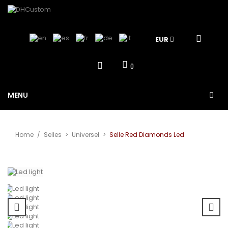
EUR
0
MENU
Home
/
Selles
>
Universel
>
Selle Red Diamonds Led
Agrandir
l'image