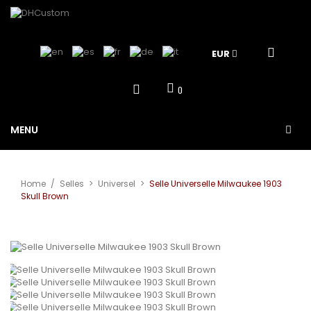
EUR
0
MENU
Home
/
Selles
>
Universel
>
Selle Universelle Milwaukee 1903
Skull Brown
Agrandir
l'image