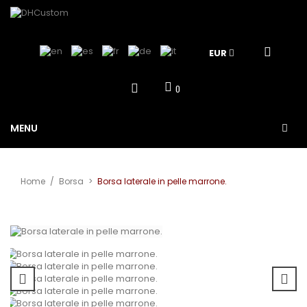
EUR
0
MENU
Home
/
Borsa
>
Borsa laterale in pelle marrone.
View larger