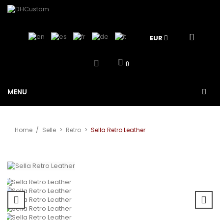
EUR
0
MENU
Home
/
Selle
>
Retro
>
Sella Retro Leather
View larger