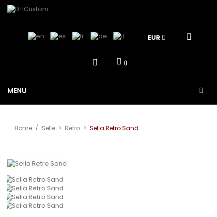
EUR
0
MENU
Home
/
Selle
>
Retro
>
Sella Retro Sand
View larger