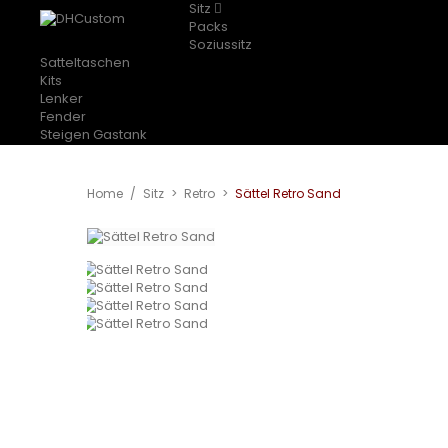
Sitz
Packs
Soziussitz
Satteltaschen
Kits
Lenker
Fender
Steigen Gastank
Home
/
Sitz
>
Retro
>
Sättel Retro Sand
Vergrößern