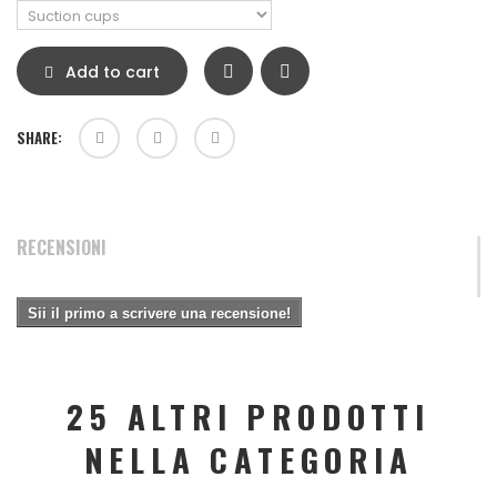
Add to cart
SHARE:
RECENSIONI
Sii il primo a scrivere una recensione!
25 ALTRI PRODOTTI
NELLA CATEGORIA