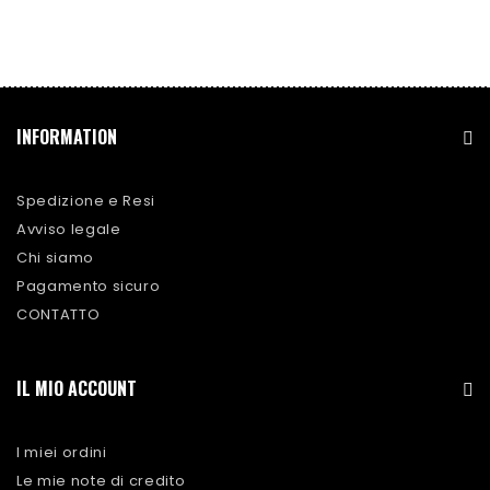
INFORMATION
Spedizione e Resi
Avviso legale
Chi siamo
Pagamento sicuro
CONTATTO
IL MIO ACCOUNT
I miei ordini
Le mie note di credito