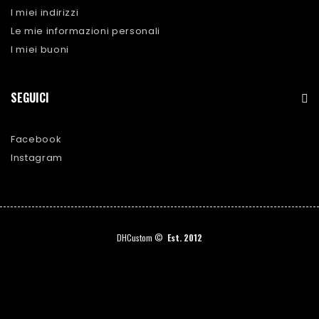
I miei indirizzi
Le mie informazioni personali
I miei buoni
SEGUICI
Facebook
Instagram
DHCustom ©
Est. 2012