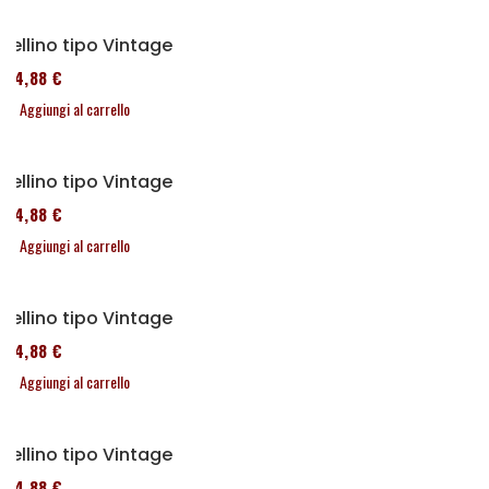
Sellino tipo Vintage
114,88 €
Aggiungi al carrello
Sellino tipo Vintage
114,88 €
Aggiungi al carrello
Sellino tipo Vintage
114,88 €
Aggiungi al carrello
Sellino tipo Vintage
114,88 €