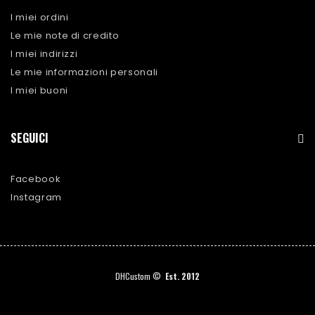
I miei ordini
Le mie note di credito
I miei indirizzi
Le mie informazioni personali
I miei buoni
SEGUICI
Facebook
Instagram
DHCustom ©
Est. 2012