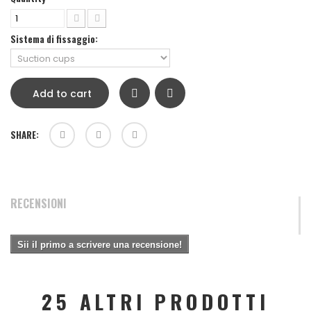
Sistema di fissaggio:
Add to cart
SHARE:
RECENSIONI
Sii il primo a scrivere una recensione!
25 ALTRI PRODOTTI