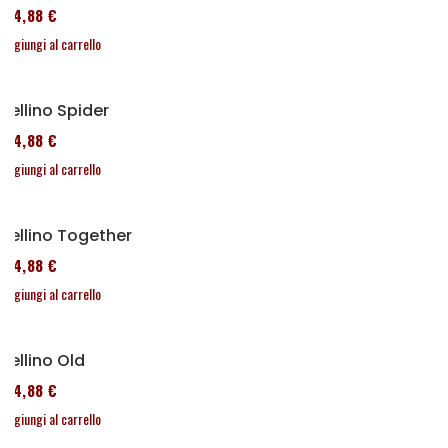
114,88 €
Aggiungi al carrello
Sellino Spider
114,88 €
Aggiungi al carrello
Sellino Together
114,88 €
Aggiungi al carrello
Sellino Old
114,88 €
Aggiungi al carrello