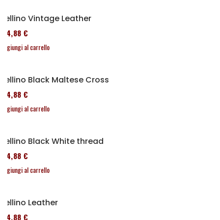
Sellino Vintage Leather
114,88 €
Aggiungi al carrello
Sellino Black Maltese Cross
114,88 €
Aggiungi al carrello
Sellino Black White thread
114,88 €
Aggiungi al carrello
Sellino Leather
114,88 €