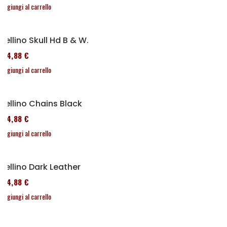
Aggiungi al carrello
Sellino Skull Hd B & W.
114,88 €
Aggiungi al carrello
Sellino Chains Black
114,88 €
Aggiungi al carrello
Sellino Dark Leather
114,88 €
Aggiungi al carrello