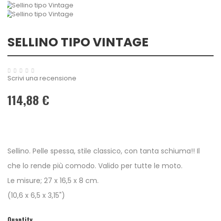
SELLINO TIPO VINTAGE
Scrivi una recensione
114,88 €
Sellino. Pelle spessa, stile classico, con tanta schiuma!! Il
che lo rende più comodo. Valido per tutte le moto.
Le misure; 27 x 16,5 x 8 cm.
(10,6 x 6,5 x 3,15")
Quantity