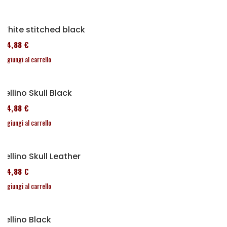
White stitched black
114,88 €
Aggiungi al carrello
Sellino Skull Black
114,88 €
Aggiungi al carrello
Sellino Skull Leather
114,88 €
Aggiungi al carrello
Sellino Black