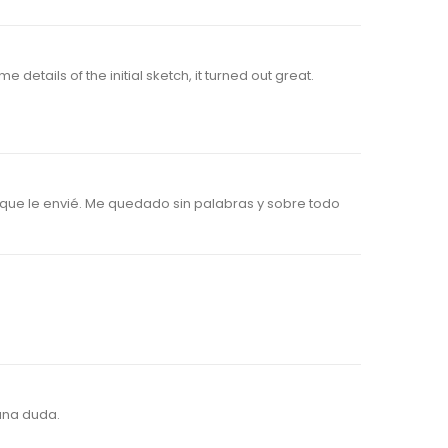
etails of the initial sketch, it turned out great.
ue le envié. Me quedado sin palabras y sobre todo
una duda.