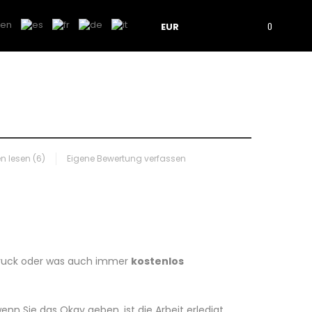
EUR
0
 lesen (
6
)
Eigene Bewertung verfassen
sdruck oder was auch immer
kostenlos
nn Sie das Okay geben, ist die Arbeit erledigt.