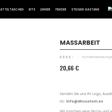
SATTELTASCHEN
KITS
LENKER
FENDER
STEIGEN GASTANK
MASSARBEIT
Sale!
Kundenbewertungen
20,66 €
Senden Sie uns Ihr Logo, Au
ist;:
info@dhcustom.es
Wir machen eine Skizze und we