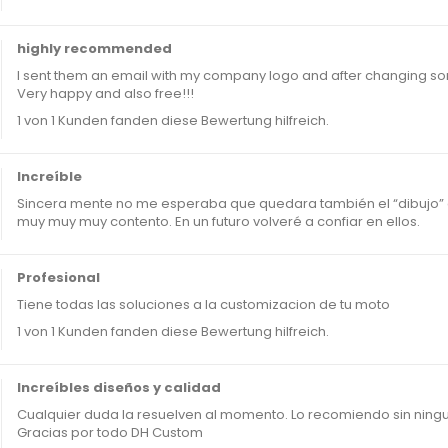
highly recommended
I sent them an email with my company logo and after changing some d
Very happy and also free!!!
1 von 1 Kunden fanden diese Bewertung hilfreich.
Increíble
Sincera mente no me esperaba que quedara también el “dibujo” q
muy muy muy contento. En un futuro volveré a confiar en ellos.
Profesional
Tiene todas las soluciones a la customizacion de tu moto
1 von 1 Kunden fanden diese Bewertung hilfreich.
Increíbles diseños y calidad
Cualquier duda la resuelven al momento. Lo recomiendo sin ning
Gracias por todo DH Custom