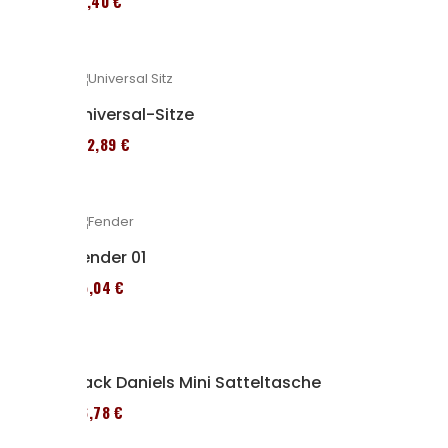
12,40 €
Universal-Sitze
152,89 €
Fender 01
95,04 €
Jack Daniels Mini Satteltasche
86,78 €