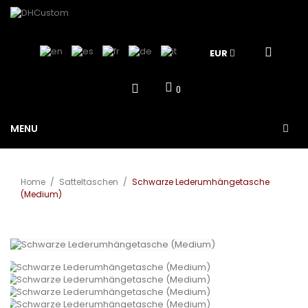
EUR
0
MENU
Home
/
Satteltaschen
/
Schwarze Lederumhängetasche
(Medium)
Vergrößern