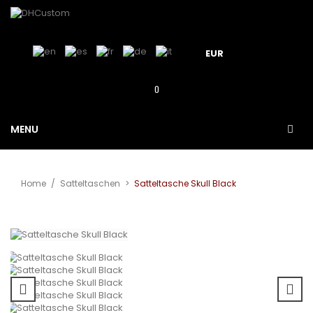
EUR
0
MENU
Home
/
Satteltaschen
>
Satteltasche Skull Black
Vergrößern