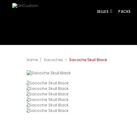
SELLES
PACKS
Agrandir
Home
/
Sacoches
>
Sacoche Skull Black
l'image