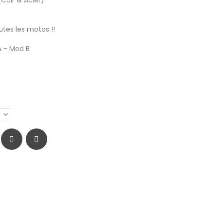
Cuir & Acier)
utes les motos !!
A - Mod B