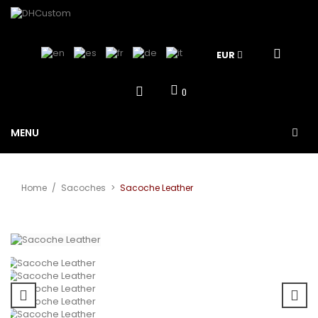
EUR
0
MENU
Home
/
Sacoches
>
Sacoche Leather
Agrandir
l'image