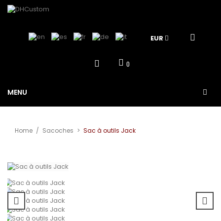
EUR
0
MENU
Home
/
Sacoches
>
Sac à outils Jack
Agrandir
l'image