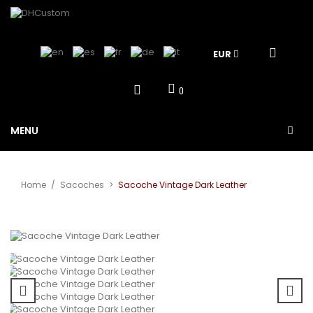
EUR
0
MENU
Home
/
Sacoches
>
Sacoche Vintage Dark Leather
Agrandir
l'image