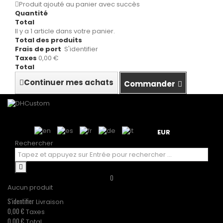
Produit ajouté au panier avec succès
Quantité
Total
Il y a 1 article dans votre panier.
Total des produits
Frais de port
S'identifier
Taxes
0,00 €
Total
Continuer mes achats
Commander
EUR
Rechercher
0
Aucun produit
S'identifier
Livraison
0,00 €
Taxes
0,00 €
Total