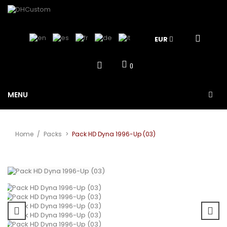
EUR
0
MENU
Home
/
Packs
>
Pack HD Dyna 1996-Up (03)
Vergrößern
Sale!