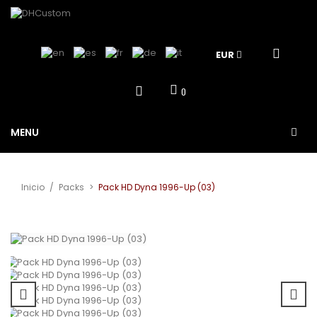
EUR
0
MENU
Inicio
/
Packs
>
Pack HD Dyna 1996-Up (03)
Ver más grande
¡Oferta!