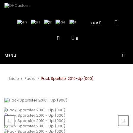
EUR
0
MENU
Inicio
/
Packs
>
Pack Sportster 2010-Up (000)
Ver más grande
¡Oferta!