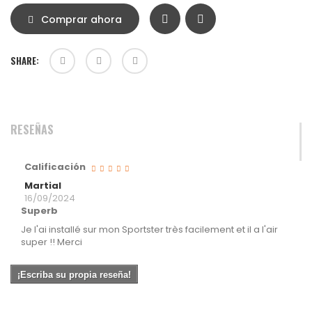
Comprar ahora
SHARE:
RESEÑAS
Calificación
Martial
16/09/2024
Superb
Je l'ai installé sur mon Sportster très facilement et il a l'air
super !! Merci
¡Escriba su propia reseña!