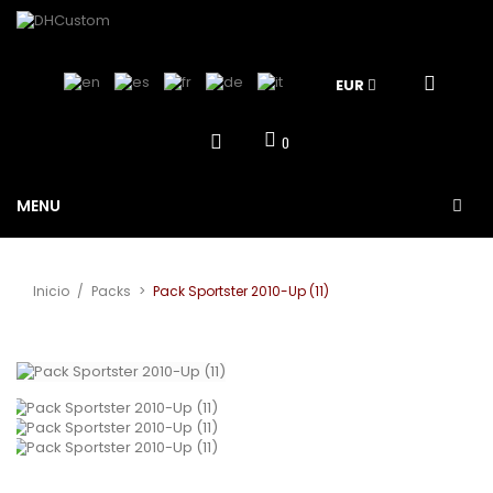
EUR
0
MENU
Inicio
/
Packs
>
Pack Sportster 2010-Up (11)
Ver más grande