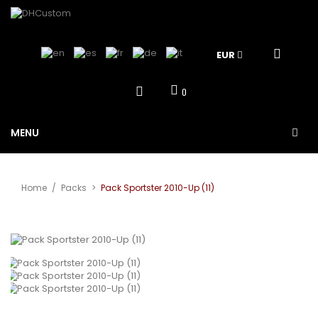
EUR
0
MENU
Home
/
Packs
>
Pack Sportster 2010-Up (11)
View larger