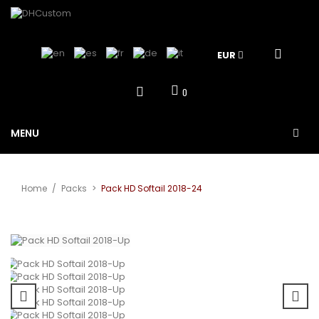
EUR
0
MENU
Home
/
Packs
>
Pack HD Softail 2018-24
View larger
Sale!