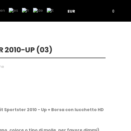
EUR
0
 2010-UP (03)
one
it Sportster 2010 - Up + Borsa con lucchetto HD
egno, colore o tipo di molle, per favore dimmi)