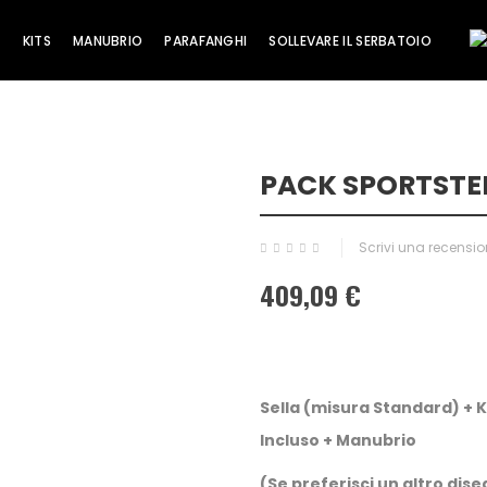
A
KITS
MANUBRIO
PARAFANGHI
SOLLEVARE IL SERBATOIO
PACK SPORTSTER
Sale!
Scrivi una recensi
409,09 €
Sella (misura Standard) + K
Incluso + Manubrio
(Se preferisci un altro dis