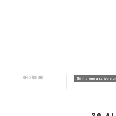
RECENSIONI
Sii il primo a scrivere 
30 A