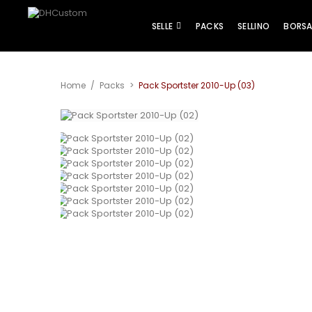
SELLE
PACKS
SELLINO
BORS
Home
/
Packs
>
Pack Sportster 2010-Up (03)
View larger