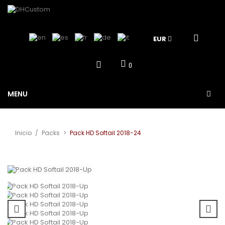
EUR
0
MENU
Inicio
/
Packs
>
Pack HD Softail 2018-24
Ver más grande
¡Oferta!