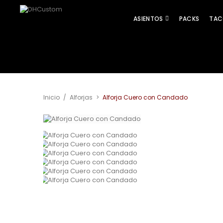
ASIENTOS
PACKS
TAC
Inicio
/
Alforjas
>
Alforja Cuero con Candado
Ver más grande