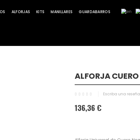
OS
ALFORJAS
KITS
MANILLARES
GUARDABARROS
ALFORJA CUER
Escriba una reseña
136,36 €