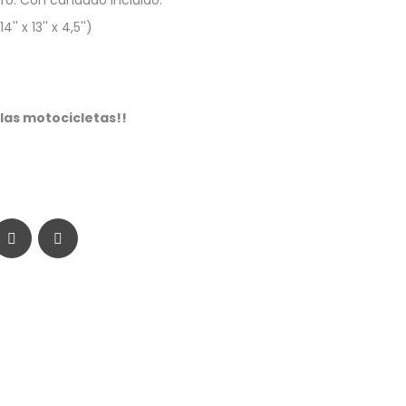
gro. Con candado incluido.
' x 13'' x 4,5'')
 las motocicletas!!