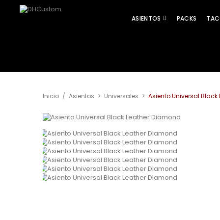
ASIENTOS
PACKS
TAC
Inicio
/
Asientos
>
Universales
>
Asiento Universal Blac
Ver más grande