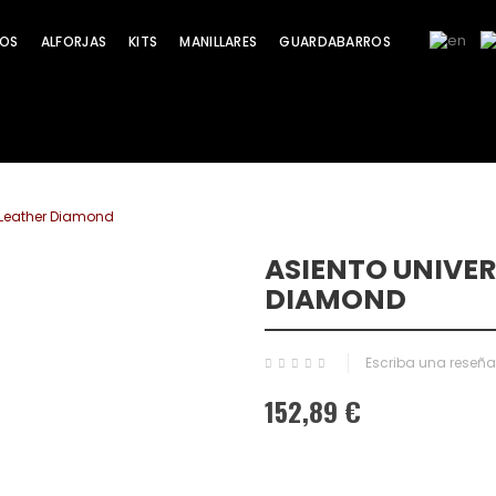
OS
ALFORJAS
KITS
MANILLARES
GUARDABARROS
k Leather Diamond
ASIENTO UNIVER
DIAMOND
Escriba una reseña
152,89 €