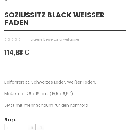
SOZIUSSITZ BLACK WEISSER F
ADEN
Eigene Bewertung verfassen
114,88 €
Beifahrersitz.
Schwarzes Leder.
Weißer Faden
.
Maße: ca.
26 x 16 cm.
(15,5 x 6,5 ")
Jetzt mit mehr Schaum für den Komfort!
Menge