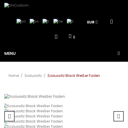
EUR
0
MENU
Home
/
Soziussitz
/
Soziussitz Black Weißer Faden
Vergrößern