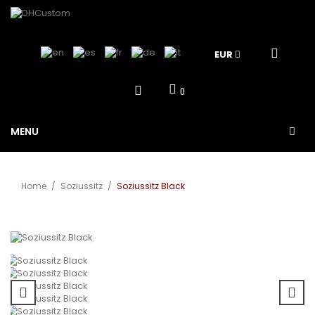
EUR
0
MENU
Home
/
Soziussitz
/
Soziussitz Black
Vergrößern