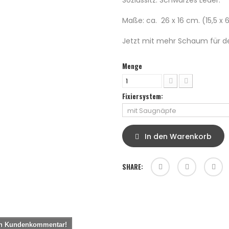
Soziussitz. Schwarzes Leder.
Maße: ca. 26 x 16 cm. (15,5 x 6
Jetzt mit mehr Schaum für d
Menge
Fixiersystem:
In den Warenkorb
SHARE:
ten Kundenkommentar!