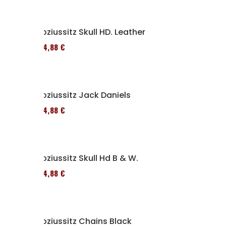
Soziussitz Skull HD. Leather
114,88 €
Soziussitz Jack Daniels
114,88 €
Soziussitz Skull Hd B & W.
114,88 €
Soziussitz Chains Black