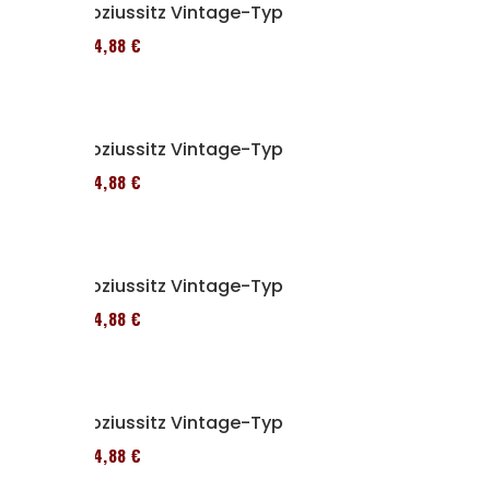
Soziussitz Vintage-Typ
114,88 €
Soziussitz Vintage-Typ
114,88 €
Soziussitz Vintage-Typ
114,88 €
Soziussitz Vintage-Typ
114,88 €