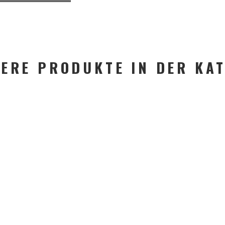
ERE PRODUKTE IN DER KA