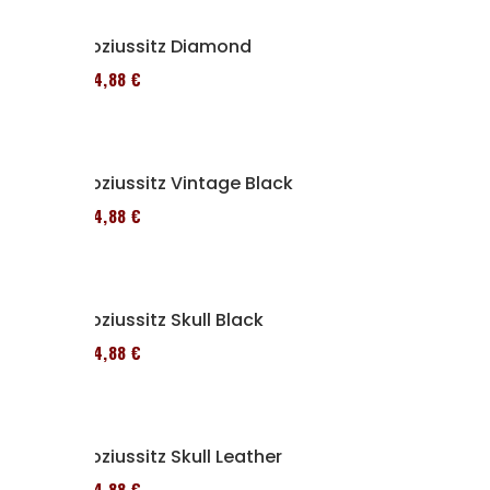
Soziussitz Diamond
114,88 €
Soziussitz Vintage Black
114,88 €
Soziussitz Skull Black
114,88 €
Soziussitz Skull Leather
114,88 €