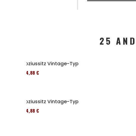
25 AND
Soziussitz Vintage-Typ
114,88 €
Soziussitz Vintage-Typ
114,88 €