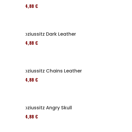
114,88 €
Soziussitz Dark Leather
114,88 €
Soziussitz Chains Leather
114,88 €
Soziussitz Angry Skull
114,88 €