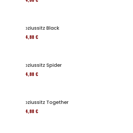
Soziussitz Black
114,88 €
Soziussitz Spider
114,88 €
Soziussitz Together
114,88 €