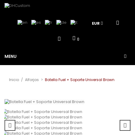
EUR
0
MENU
Inicio
/
Alforjas
>
Botella Fuel + Soporte Universal Brown
Ver más grande