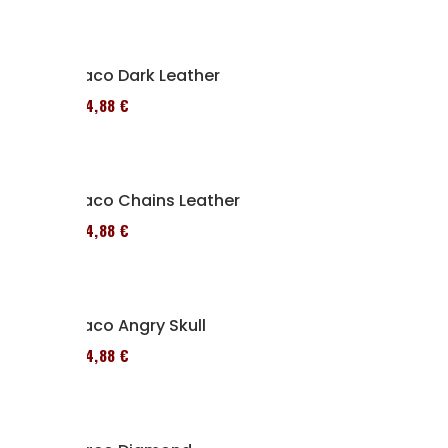
Taco Dark Leather
114,88 €
Taco Chains Leather
114,88 €
Taco Angry Skull
114,88 €