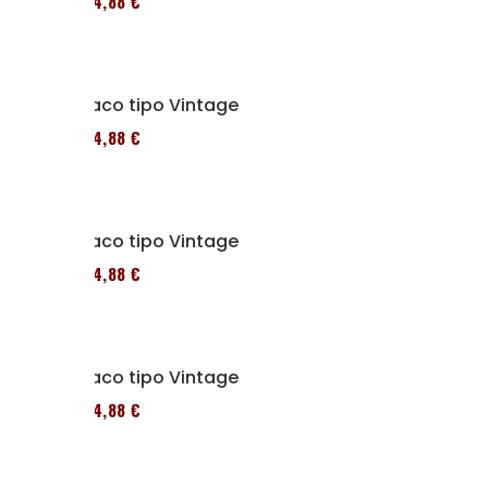
114,88 €
Taco tipo Vintage
114,88 €
Taco tipo Vintage
114,88 €
Taco tipo Vintage
114,88 €