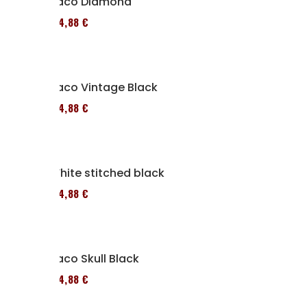
Taco Diamond
114,88 €
Taco Vintage Black
114,88 €
White stitched black
114,88 €
Taco Skull Black
114,88 €