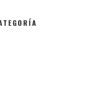
ATEGORÍA