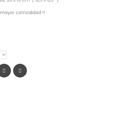
26 x 16 cm. ( 15,5 x 6,5'' )
mayor comodidad !!