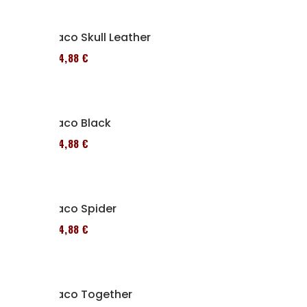
Taco Skull Leather
114,88 €
Taco Black
114,88 €
Taco Spider
114,88 €
Taco Together