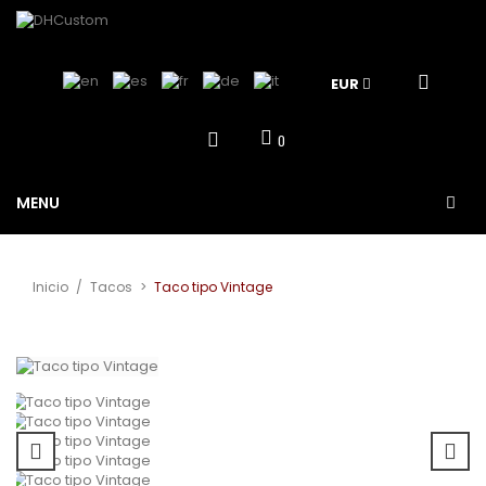
EUR
0
MENU
Inicio
/
Tacos
>
Taco tipo Vintage
Ver más grande