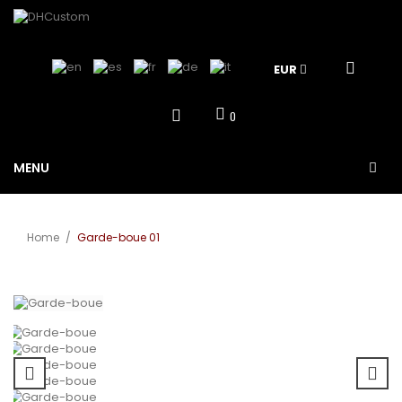
EUR
0
MENU
Home
/
Garde-boue 01
Agrandir
l'image