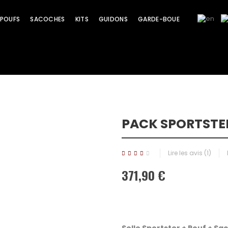
POUFS
SACOCHES
KITS
GUIDONS
GARDE-BOUE
PACK SPORTSTER
Promo !
Lire les avis (
1
)
371,90 €