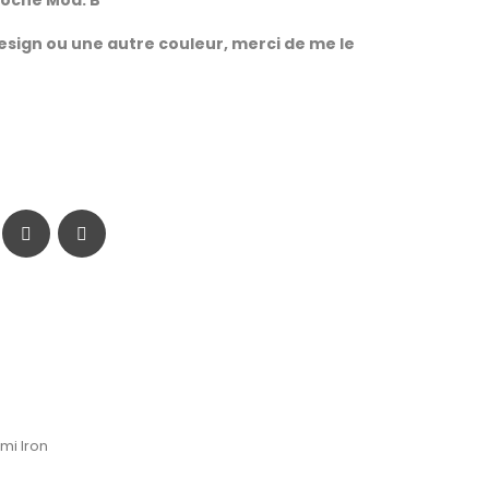
coche Mod. B
esign ou une autre couleur, merci de me le
mi Iron