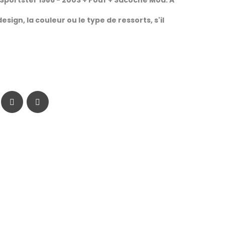
 Sportster 1986 - 2003 + Pouf + Sacoche Mod. A
esign, la couleur ou le type de ressorts, s'il