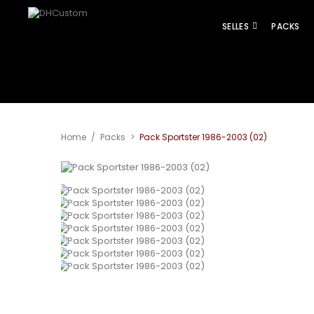
SELLES
PACKS
Agrandir
Home
/
Packs
>
Pack Sportster 1986-2003 (02)
l'image