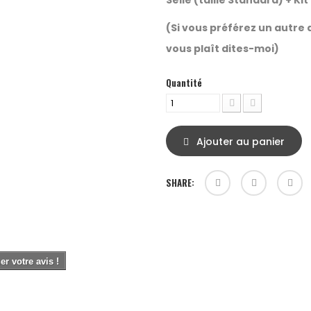
Selle (taille
Standard
) +
Kit
(Si vous préférez un autre d
vous plaît dites-moi)
Quantité
Ajouter au panier
SHARE:
r votre avis !