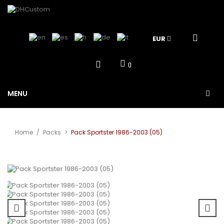
EUR
0
MENU
Home
/
Packs
>
Pack Sportster 1986-2003 (05)
Agrandir
l'image
Promo !