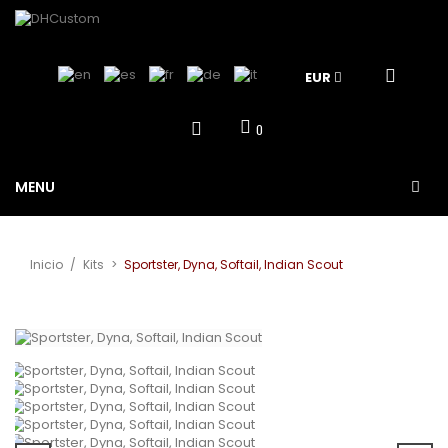
EUR
0
MENU
Inicio
/
Kits
>
Sportster, Dyna, Softail, Indian Scout
Ver más grande