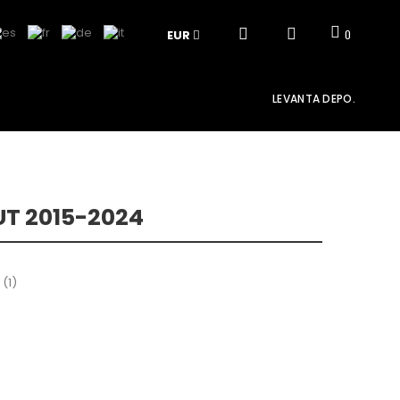
EUR
0
LEVANTA DEPO.
UT 2015-2024
 (
1
)