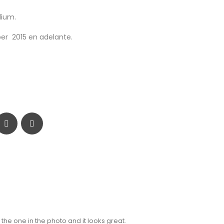
dium.
ber 2015 en adelante.
e the one in the photo and it looks great.