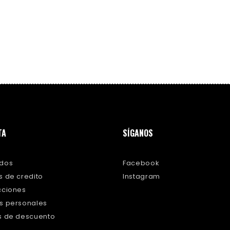
TA
SÍGANOS
idos
Facebook
s de credito
Instagram
cciones
os personales
es de descuento