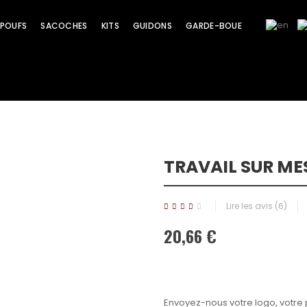
POUFS
SACOCHES
KITS
GUIDONS
GARDE-BOUE
TRAVAIL SUR ME
Promo !
Lire les avis (
6
)
20,66 €
Envoyez-nous votre logo, votre 