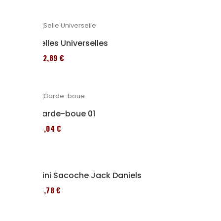
Selles Universelles
152,89 €
Garde-boue 01
95,04 €
Mini Sacoche Jack Daniels
86,78 €