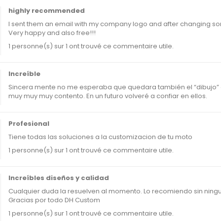
highly recommended
I sent them an email with my company logo and after changing some d
Very happy and also free!!!
1 personne(s) sur 1 ont trouvé ce commentaire utile.
Increíble
Sincera mente no me esperaba que quedara también el “dibujo” q
muy muy muy contento. En un futuro volveré a confiar en ellos.
Profesional
Tiene todas las soluciones a la customizacion de tu moto
1 personne(s) sur 1 ont trouvé ce commentaire utile.
Increíbles diseños y calidad
Cualquier duda la resuelven al momento. Lo recomiendo sin ning
Gracias por todo DH Custom
1 personne(s) sur 1 ont trouvé ce commentaire utile.