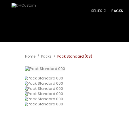
SELLES
PACKS
Agrandir
Home
/
Packs
>
Pack Standard (08)
l'image