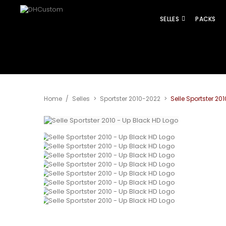
SELLES
PACKS
Agrandir
Home
/
Selles
>
Sportster 2010-2022
>
Selle Sportster 20
l'image