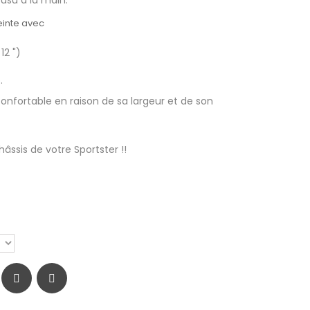
ousu à la main.
einte avec
12 ")
.
confortable en raison de sa largeur et de son
hâssis de votre Sportster !!