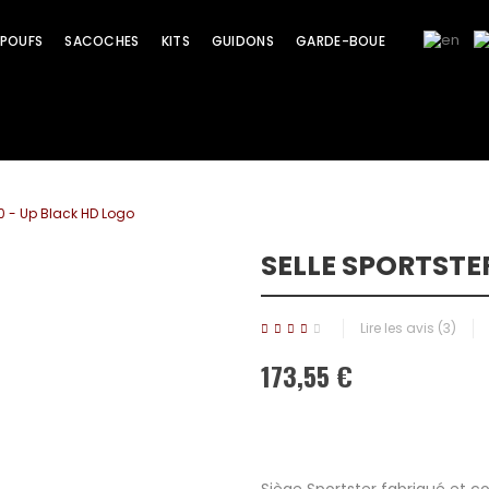
POUFS
SACOCHES
KITS
GUIDONS
GARDE-BOUE
10 - Up Black HD Logo
SELLE SPORTSTE
Lire les avis (
3
)
173,55 €