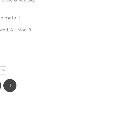
 (Pelle & Acciaio)
le moto !!
 Mod. A - Mod. B