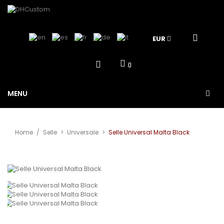
EUR
0
MENU
Home
/
Selle
>
Universale
>
Selle Universal Malta Black
View larger