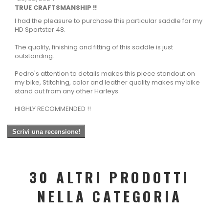
TRUE CRAFTSMANSHIP !!
I had the pleasure to purchase this particular saddle for my
HD Sportster 48.
The quality, finishing and fitting of this saddle is just
outstanding.
Pedro's attention to details makes this piece standout on
my bike, Stitching, color and leather quality makes my bike
stand out from any other Harleys.
HIGHLY RECOMMENDED !!
Scrivi una recensione!
30 ALTRI PRODOTTI
NELLA CATEGORIA